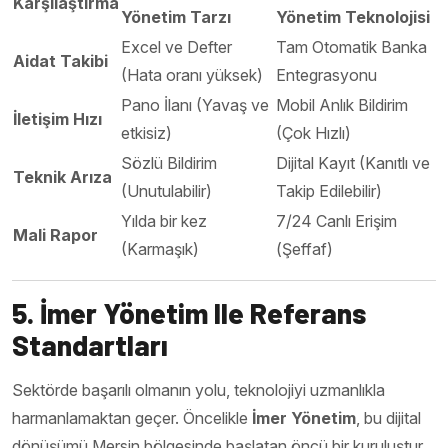
Karşılaştırma
Yönetim Tarzı
Yönetim Teknolojisi
Excel ve Defter
Tam Otomatik Banka
Aidat Takibi
(Hata oranı yüksek)
Entegrasyonu
Pano İlanı (Yavaş ve
Mobil Anlık Bildirim
İletişim Hızı
etkisiz)
(Çok Hızlı)
Sözlü Bildirim
Dijital Kayıt (Kanıtlı ve
Teknik Arıza
(Unutulabilir)
Takip Edilebilir)
Yılda bir kez
7/24 Canlı Erişim
Mali Rapor
(Karmaşık)
(Şeffaf)
5. İmer Yönetim Ile Referans
Standartları
Sektörde başarılı olmanın yolu, teknolojiyi uzmanlıkla
harmanlamaktan geçer. Öncelikle
İmer Yönetim
, bu dijital
dönüşümü Mersin bölgesinde başlatan öncü bir kuruluştur.